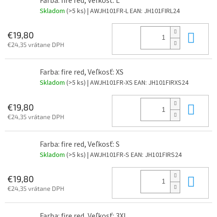
Farba: fire red, Veľkosť: L
Skladom
(>5 ks)
| AWJH101FR-L
EAN:
JH101FIRL24
Do 
€19,80
€24,35 vrátane DPH
Farba: fire red, Veľkosť: XS
Skladom
(>5 ks)
| AWJH101FR-XS
EAN:
JH101FIRXS24
Do 
€19,80
€24,35 vrátane DPH
Farba: fire red, Veľkosť: S
Skladom
(>5 ks)
| AWJH101FR-S
EAN:
JH101FIRS24
Do 
€19,80
€24,35 vrátane DPH
Farba: fire red, Veľkosť: 3XL