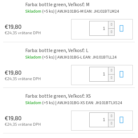
Farba: bottle green, Veľkosť: M
Skladom
(>5 ks)
| AWJH101BG-M
EAN:
JH101BTLM24
Do 
€19,80
€24,35 vrátane DPH
Farba: bottle green, Veľkosť: L
Skladom
(>5 ks)
| AWJH101BG-L
EAN:
JH101BTLL24
Do 
€19,80
€24,35 vrátane DPH
Farba: bottle green, Veľkosť: XS
Skladom
(>5 ks)
| AWJH101BG-XS
EAN:
JH101BTLXS24
Do 
€19,80
€24,35 vrátane DPH