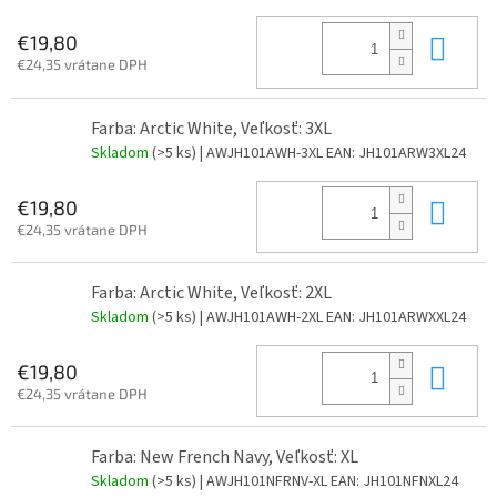
Do 
€19,80
€24,35 vrátane DPH
Farba: Arctic White, Veľkosť: 3XL
Skladom
(>5 ks)
| AWJH101AWH-3XL
EAN:
JH101ARW3XL24
Do 
€19,80
€24,35 vrátane DPH
Farba: Arctic White, Veľkosť: 2XL
Skladom
(>5 ks)
| AWJH101AWH-2XL
EAN:
JH101ARWXXL24
Do 
€19,80
€24,35 vrátane DPH
Farba: New French Navy, Veľkosť: XL
Skladom
(>5 ks)
| AWJH101NFRNV-XL
EAN:
JH101NFNXL24