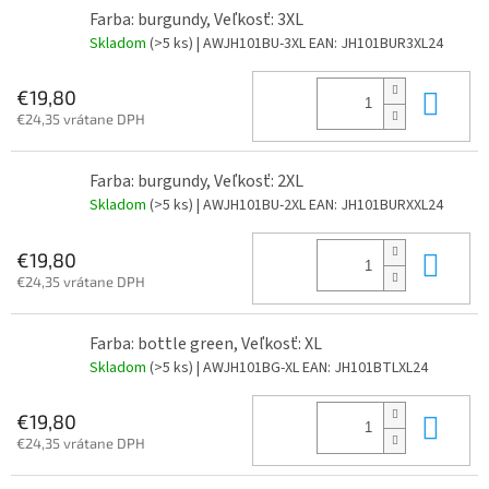
Farba: burgundy, Veľkosť: 3XL
Skladom
(>5 ks)
| AWJH101BU-3XL
EAN:
JH101BUR3XL24
Do 
€19,80
€24,35 vrátane DPH
Farba: burgundy, Veľkosť: 2XL
Skladom
(>5 ks)
| AWJH101BU-2XL
EAN:
JH101BURXXL24
Do 
€19,80
€24,35 vrátane DPH
Farba: bottle green, Veľkosť: XL
Skladom
(>5 ks)
| AWJH101BG-XL
EAN:
JH101BTLXL24
Do 
€19,80
€24,35 vrátane DPH