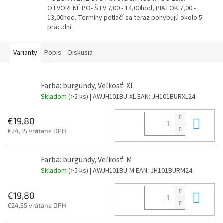
OTVORENÉ PO- ŠTV 7,00 - 14,00hod, PIATOK 7,00 -
13,00hod. Termíny potlačí sa teraz pohybujú okolo 5
prac.dní.
Varianty
Popis
Diskusia
Farba: burgundy, Veľkosť: XL
Skladom
(>5 ks)
| AWJH101BU-XL
EAN:
JH101BURXL24
Do 
€19,80
€24,35 vrátane DPH
Farba: burgundy, Veľkosť: M
Skladom
(>5 ks)
| AWJH101BU-M
EAN:
JH101BURM24
Do 
€19,80
€24,35 vrátane DPH