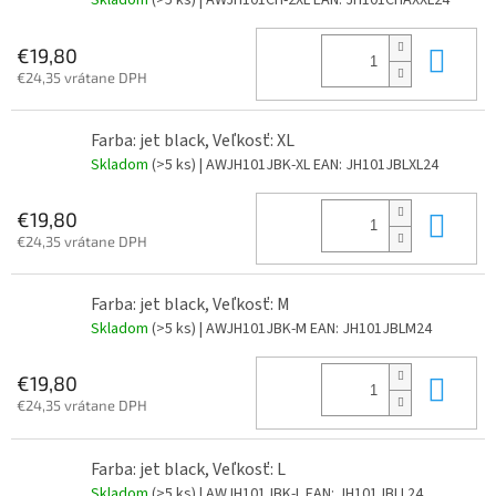
Skladom
(>5 ks)
| AWJH101CH-2XL
EAN:
JH101CHAXXL24
Do 
€19,80
€24,35 vrátane DPH
Farba: jet black, Veľkosť: XL
Skladom
(>5 ks)
| AWJH101JBK-XL
EAN:
JH101JBLXL24
Do 
€19,80
€24,35 vrátane DPH
Farba: jet black, Veľkosť: M
Skladom
(>5 ks)
| AWJH101JBK-M
EAN:
JH101JBLM24
Do 
€19,80
€24,35 vrátane DPH
Farba: jet black, Veľkosť: L
Skladom
(>5 ks)
| AWJH101JBK-L
EAN:
JH101JBLL24