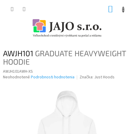
Prejsť
NÁKUP
na
obsah
KOŠÍK
AWJH101
GRADUATE HEAVYWEIGHT
HOODIE
AWJH101AWH-XS
Priemerné
Neohodnotené
Podrobnosti hodnotenia
Značka:
Just Hoods
hodnotenie
produktu
je
0,0
z
5
hviezdičiek.