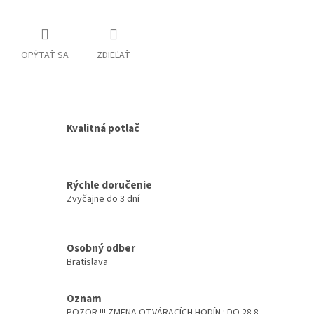
OPÝTAŤ SA
ZDIEĽAŤ
Kvalitná potlač
Rýchle doručenie
Zvyčajne do 3 dní
Osobný odber
Bratislava
Oznam
POZOR !!! ZMENA OTVÁRACÍCH HODÍN : DO 28.8.