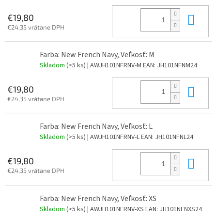
Do 
€19,80
€24,35 vrátane DPH
Farba: New French Navy, Veľkosť: M
Skladom
(>5 ks)
| AWJH101NFRNV-M
EAN:
JH101NFNM24
Do 
€19,80
€24,35 vrátane DPH
Farba: New French Navy, Veľkosť: L
Skladom
(>5 ks)
| AWJH101NFRNV-L
EAN:
JH101NFNL24
Do 
€19,80
€24,35 vrátane DPH
Farba: New French Navy, Veľkosť: XS
Skladom
(>5 ks)
| AWJH101NFRNV-XS
EAN:
JH101NFNXS24