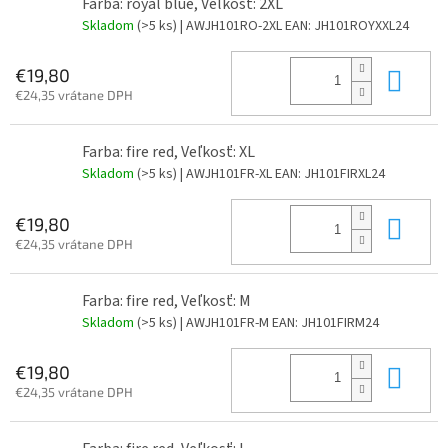
Farba: royal blue, Veľkosť: 2XL
Skladom
(>5 ks)
| AWJH101RO-2XL
EAN:
JH101ROYXXL24
Do 
€19,80
€24,35 vrátane DPH
Farba: fire red, Veľkosť: XL
Skladom
(>5 ks)
| AWJH101FR-XL
EAN:
JH101FIRXL24
Do 
€19,80
€24,35 vrátane DPH
Farba: fire red, Veľkosť: M
Skladom
(>5 ks)
| AWJH101FR-M
EAN:
JH101FIRM24
Do 
€19,80
€24,35 vrátane DPH