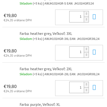
Skladom
(>5 ks)
| AWJH101HGR-S
EAN:
JH101HGRS24
Do 
€19,80
€24,35 vrátane DPH
Farba: heather grey, Veľkosť: 3XL
Skladom
(>5 ks)
| AWJH101HGR-3XL
EAN:
JH101HGR3XL24
Do 
€19,80
€24,35 vrátane DPH
Farba: heather grey, Veľkosť: 2XL
Skladom
(>5 ks)
| AWJH101HGR-2XL
EAN:
JH101HGRXXL24
Do 
€19,80
€24,35 vrátane DPH
Farba: purple, Veľkosť: XL