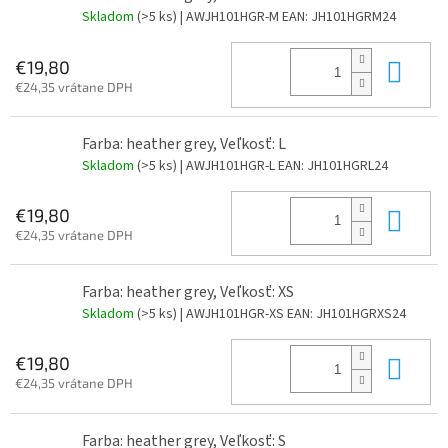
Skladom
(>5 ks)
| AWJH101HGR-M
EAN:
JH101HGRM24
Do 
€19,80
€24,35 vrátane DPH
Farba: heather grey, Veľkosť: L
Skladom
(>5 ks)
| AWJH101HGR-L
EAN:
JH101HGRL24
Do 
€19,80
€24,35 vrátane DPH
Farba: heather grey, Veľkosť: XS
Skladom
(>5 ks)
| AWJH101HGR-XS
EAN:
JH101HGRXS24
Do 
€19,80
€24,35 vrátane DPH
Farba: heather grey, Veľkosť: S