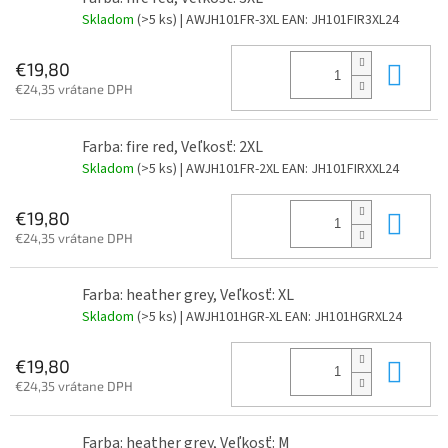
Skladom
(>5 ks)
| AWJH101FR-3XL
EAN:
JH101FIR3XL24
Do 
€19,80
€24,35 vrátane DPH
Farba: fire red, Veľkosť: 2XL
Skladom
(>5 ks)
| AWJH101FR-2XL
EAN:
JH101FIRXXL24
Do 
€19,80
€24,35 vrátane DPH
Farba: heather grey, Veľkosť: XL
Skladom
(>5 ks)
| AWJH101HGR-XL
EAN:
JH101HGRXL24
Do 
€19,80
€24,35 vrátane DPH
Farba: heather grey, Veľkosť: M