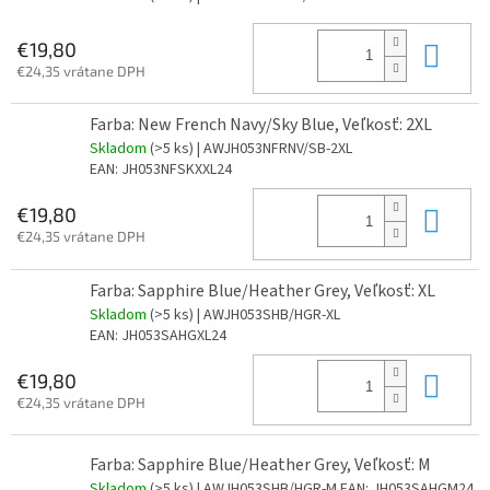
Do 
€19,80
€24,35 vrátane DPH
Farba: New French Navy/Sky Blue, Veľkosť: 2XL
Skladom
(>5 ks)
| AWJH053NFRNV/SB-2XL
EAN:
JH053NFSKXXL24
Do 
€19,80
€24,35 vrátane DPH
Farba: Sapphire Blue/Heather Grey, Veľkosť: XL
Skladom
(>5 ks)
| AWJH053SHB/HGR-XL
EAN:
JH053SAHGXL24
Do 
€19,80
€24,35 vrátane DPH
Farba: Sapphire Blue/Heather Grey, Veľkosť: M
Skladom
(>5 ks)
| AWJH053SHB/HGR-M
EAN:
JH053SAHGM24