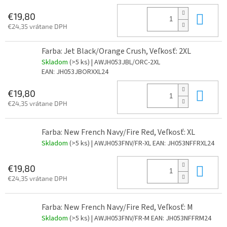
Do 
€19,80
€24,35 vrátane DPH
Farba: Jet Black/Orange Crush, Veľkosť: 2XL
Skladom
(>5 ks)
| AWJH053JBL/ORC-2XL
EAN:
JH053JBORXXL24
Do 
€19,80
€24,35 vrátane DPH
Farba: New French Navy/Fire Red, Veľkosť: XL
Skladom
(>5 ks)
| AWJH053FNV/FR-XL
EAN:
JH053NFFRXL24
Do 
€19,80
€24,35 vrátane DPH
Farba: New French Navy/Fire Red, Veľkosť: M
Skladom
(>5 ks)
| AWJH053FNV/FR-M
EAN:
JH053NFFRM24