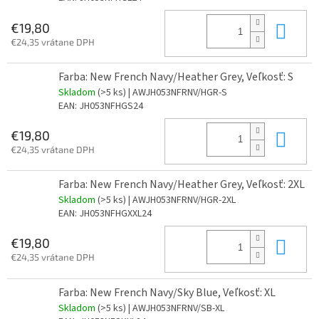
Do 
€19,80
€24,35 vrátane DPH
Farba: New French Navy/Heather Grey, Veľkosť: S
Skladom
(>5 ks)
| AWJH053NFRNV/HGR-S
EAN:
JH053NFHGS24
Do 
€19,80
€24,35 vrátane DPH
Farba: New French Navy/Heather Grey, Veľkosť: 2XL
Skladom
(>5 ks)
| AWJH053NFRNV/HGR-2XL
EAN:
JH053NFHGXXL24
Do 
€19,80
€24,35 vrátane DPH
Farba: New French Navy/Sky Blue, Veľkosť: XL
Skladom
(>5 ks)
| AWJH053NFRNV/SB-XL