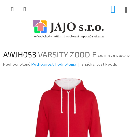
Prejsť
NÁKUP
na
obsah
KOŠÍK
AWJH053
VARSITY ZOODIE
AWJH053FR/AWH-S
Priemerné
Neohodnotené
Podrobnosti hodnotenia
Značka:
Just Hoods
hodnotenie
produktu
je
0,0
z
5
hviezdičiek.