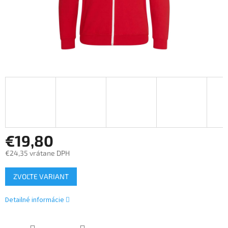
€19,80
€24,35 vrátane DPH
Jednotková
ZVOĽTE VARIANT
cena:
Detailné informácie