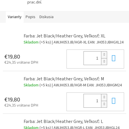
prac.dní.
Varianty
Popis
Diskusia
Farba: Jet Black/Heather Grey, Veľkosť: XL
Skladom
(>5 ks)
| AWJH053JB/HGR-XL
EAN:
JH053JBHGXL24
Do 
€19,80
€24,35 vrátane DPH
Farba: Jet Black/Heather Grey, Veľkosť: M
Skladom
(>5 ks)
| AWJH053JB/HGR-M
EAN:
JH053JBHGM24
Do 
€19,80
€24,35 vrátane DPH
Farba: Jet Black/Heather Grey, Veľkosť: L
Skladom
(>5 ks)
| AWJH053JB/HGR-L
EAN:
JH053JBHGL24