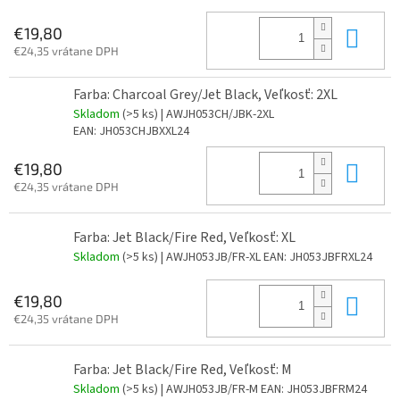
Do 
€19,80
€24,35 vrátane DPH
Farba: Charcoal Grey/Jet Black, Veľkosť: 2XL
Skladom
(>5 ks)
| AWJH053CH/JBK-2XL
EAN:
JH053CHJBXXL24
Do 
€19,80
€24,35 vrátane DPH
Farba: Jet Black/Fire Red, Veľkosť: XL
Skladom
(>5 ks)
| AWJH053JB/FR-XL
EAN:
JH053JBFRXL24
Do 
€19,80
€24,35 vrátane DPH
Farba: Jet Black/Fire Red, Veľkosť: M
Skladom
(>5 ks)
| AWJH053JB/FR-M
EAN:
JH053JBFRM24