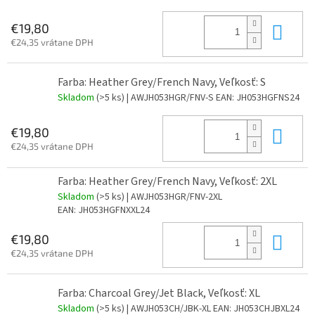
Do 
€19,80
€24,35 vrátane DPH
Farba: Heather Grey/French Navy, Veľkosť: S
Skladom
(>5 ks)
| AWJH053HGR/FNV-S
EAN:
JH053HGFNS24
Do 
€19,80
€24,35 vrátane DPH
Farba: Heather Grey/French Navy, Veľkosť: 2XL
Skladom
(>5 ks)
| AWJH053HGR/FNV-2XL
EAN:
JH053HGFNXXL24
Do 
€19,80
€24,35 vrátane DPH
Farba: Charcoal Grey/Jet Black, Veľkosť: XL
Skladom
(>5 ks)
| AWJH053CH/JBK-XL
EAN:
JH053CHJBXL24