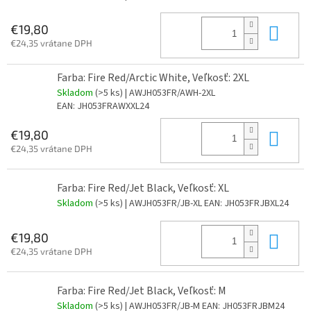
Do 
€19,80
€24,35 vrátane DPH
Farba: Fire Red/Arctic White, Veľkosť: 2XL
Skladom
(>5 ks)
| AWJH053FR/AWH-2XL
EAN:
JH053FRAWXXL24
Do 
€19,80
€24,35 vrátane DPH
Farba: Fire Red/Jet Black, Veľkosť: XL
Skladom
(>5 ks)
| AWJH053FR/JB-XL
EAN:
JH053FRJBXL24
Do 
€19,80
€24,35 vrátane DPH
Farba: Fire Red/Jet Black, Veľkosť: M
Skladom
(>5 ks)
| AWJH053FR/JB-M
EAN:
JH053FRJBM24