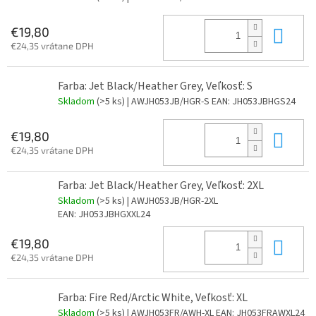
Do 
€19,80
€24,35 vrátane DPH
Farba: Jet Black/Heather Grey, Veľkosť: S
Skladom
(>5 ks)
| AWJH053JB/HGR-S
EAN:
JH053JBHGS24
Do 
€19,80
€24,35 vrátane DPH
Farba: Jet Black/Heather Grey, Veľkosť: 2XL
Skladom
(>5 ks)
| AWJH053JB/HGR-2XL
EAN:
JH053JBHGXXL24
Do 
€19,80
€24,35 vrátane DPH
Farba: Fire Red/Arctic White, Veľkosť: XL
Skladom
(>5 ks)
| AWJH053FR/AWH-XL
EAN:
JH053FRAWXL24