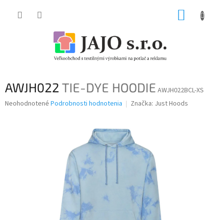
Prejsť
NÁKUP
na
obsah
KOŠÍK
AWJH022
TIE-DYE HOODIE
AWJH022BCL-XS
Priemerné
Neohodnotené
Podrobnosti hodnotenia
Značka:
Just Hoods
hodnotenie
produktu
je
0,0
z
5
hviezdičiek.