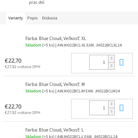
prac.dní.
Varianty
Popis
Diskusia
Farba: Blue Cloud, Veľkosť: XL
Skladom
(>5 ks)
| AWJH022BCL-XL
EAN:
JH022BCLXL24
Do 
€22,70
€27,92 vrátane DPH
Farba: Blue Cloud, Veľkosť: M
Skladom
(>5 ks)
| AWJH022BCL-M
EAN:
JH022BCLM24
Do 
€22,70
€27,92 vrátane DPH
Farba: Blue Cloud, Veľkosť: L
Skladom
(>5 ks)
| AWJH022BCL-L
EAN:
JH022BCLL24