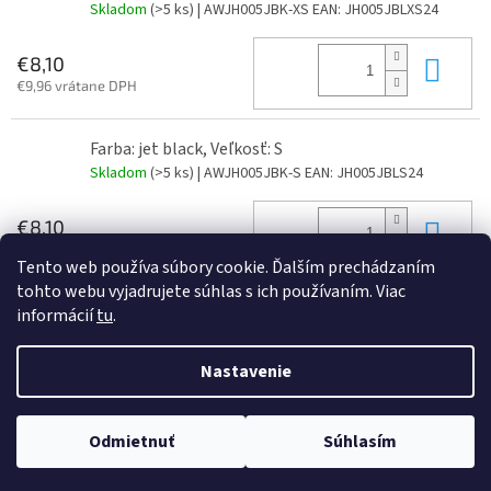
Skladom
(>5 ks)
| AWJH005JBK-XS
EAN:
JH005JBLXS24
Do 
€8,10
€9,96 vrátane DPH
Farba: jet black, Veľkosť: S
Skladom
(>5 ks)
| AWJH005JBK-S
EAN:
JH005JBLS24
Do 
€8,10
€9,96 vrátane DPH
Tento web používa súbory cookie. Ďalším prechádzaním
tohto webu vyjadrujete súhlas s ich používaním. Viac
informácií
tu
.
Z
á
Nastavenie
Vytvoril Shoptet
p
ä
t
Odmietnuť
Súhlasím
Copyright 2026
JAJO s.r.o
. Všetky práva vyhradené.
i
e