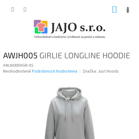
Prejsť
NÁKUP
na
obsah
KOŠÍK
AWJH005
GIRLIE LONGLINE HOODIE
AWJH005HGR-XS
Priemerné
Neohodnotené
Podrobnosti hodnotenia
Značka:
Just Hoods
hodnotenie
produktu
je
0,0
z
5
hviezdičiek.