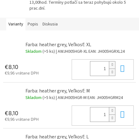
13,00hod. Termíny potlačí sa teraz pohybujú okolo 5
prac.dní.
Varianty
Popis
Diskusia
Farba: heather grey, Veľkosť: XL
Skladom
(>5 ks)
| AWJH005HGR-XL
EAN:
JH005HGRXL24
Do 
€8,10
€9,96 vrátane DPH
Farba: heather grey, Veľkosť: M
Skladom
(>5 ks)
| AWJH005HGR-M
EAN:
JH005HGRM24
Do 
€8,10
€9,96 vrátane DPH
Farba: heather grey, Veľkosť: L