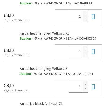
Skladom
(>5 ks)
| AWJH005HGR-L
EAN:
JH005HGRL24
Do 
€8,10
€9,96 vrátane DPH
Farba: heather grey, Veľkosť: XS
Skladom
(>5 ks)
| AWJH005HGR-XS
EAN:
JH005HGRXS24
Do 
€8,10
€9,96 vrátane DPH
Farba: heather grey, Veľkosť: S
Skladom
(>5 ks)
| AWJH005HGR-S
EAN:
JH005HGRS24
Do 
€8,10
€9,96 vrátane DPH
Farba: jet black, Veľkosť: XL