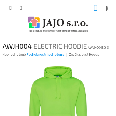
Prejsť
NÁKUP
na
obsah
KOŠÍK
AWJH004
ELECTRIC HOODIE
AWJH004EG-S
Priemerné
Neohodnotené
Podrobnosti hodnotenia
Značka:
Just Hoods
hodnotenie
produktu
je
0,0
z
5
hviezdičiek.