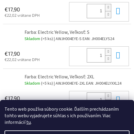
Do 
€17,90
€22,02 vrátane DPH
Farba: Electric Yellow, Veľkosť: S
Skladom
(>5 ks)
| AWJH004EYE-S
EAN:
JH004ELYS24
Do 
€17,90
€22,02 vrátane DPH
Farba: Electric Yellow, Veľkosť: 2XL
Skladom
(>5 ks)
| AWJH004EYE-2XL
EAN:
JH004ELYXXL24
Do 
€17,90
€22,02 vrátane DPH
Tento web používa súbory cookie. Ďalším prechádzaním
tohto webu vyjadrujete súhlas s ich používaním. Viac
informácií
tu
.
Z
á