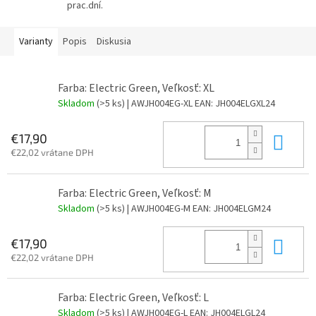
prac.dní.
Varianty
Popis
Diskusia
Farba: Electric Green, Veľkosť: XL
Skladom
(>5 ks)
| AWJH004EG-XL
EAN:
JH004ELGXL24
Do 
€17,90
€22,02 vrátane DPH
Farba: Electric Green, Veľkosť: M
Skladom
(>5 ks)
| AWJH004EG-M
EAN:
JH004ELGM24
Do 
€17,90
€22,02 vrátane DPH
Farba: Electric Green, Veľkosť: L
Skladom
(>5 ks)
| AWJH004EG-L
EAN:
JH004ELGL24