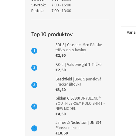
Štvrtok:
7:00 - 15:00
Piatok:
7:00 - 13:00
Varia
Top 10 produktov
SOL'S | Crusader Men
Pánske
tričko z bio bavlny
€2,90
F.O.L. | Valueweight T
Tričko
€2,50
Beechfield | B640
5 panelová
Trucker šiltovka
€3,60
Gildan GIB8800
DRYBLEND®
YOUTH JERSEY POLO SHIRT -
NEW MODEL
€4,50
James & Nicholson | JN 794
Pánska mikina
€10,50