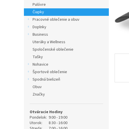
Pulóvre
Čiapky
Pracovné oblečenie a obuv
Doplnky
Business
Uteráky a Wellness
Spoločenské oblečenie
Tašky
Nohavice
Športové oblečenie
Spodná bielizeň
Obuv
Značky
Otváracie Hodiny
Pondelok:
9:00 - 19:00
Utorok:
8:30 - 16:00
Streda:
7:00 - 16:00