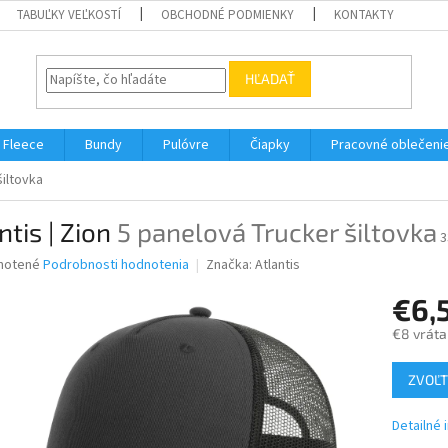
TABUĽKY VEĽKOSTÍ
OBCHODNÉ PODMIENKY
KONTAKTY
HĽADAŤ
Fleece
Bundy
Pulóvre
Čiapky
Pracovné oblečeni
šiltovka
ntis | Zion
5 panelová Trucker šiltovka
3
né
notené
Podrobnosti hodnotenia
Značka:
Atlantis
nie
€6,
u
€8 vrát
Jednotk
ZVOĽT
cena:
iek.
Detailné 