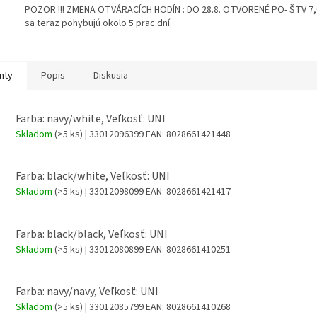
POZOR !!! ZMENA OTVÁRACÍCH HODÍN : DO 28.8. OTVORENÉ PO- ŠTV 7,00
sa teraz pohybujú okolo 5 prac.dní.
nty
Popis
Diskusia
Farba: navy/white, Veľkosť: UNI
Skladom
(>5 ks)
| 33012096399
EAN:
8028661421448
Farba: black/white, Veľkosť: UNI
Skladom
(>5 ks)
| 33012098099
EAN:
8028661421417
Farba: black/black, Veľkosť: UNI
Skladom
(>5 ks)
| 33012080899
EAN:
8028661410251
Farba: navy/navy, Veľkosť: UNI
Skladom
(>5 ks)
| 33012085799
EAN:
8028661410268