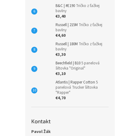
B&C | #E190
Tričko z ťažkej
bavlny
€3,40
Russell | 215M
Tričko z ťažkej
bavlny
€4,60
Russell | 180M
Tričko z ťažkej
bavlny
€3,30
Beechfield | B10
5 panelová
šiltovka "Original"
€3,10
Atlantis | Rapper Cotton
5
panelová Trucker šiltovka
"Rapper"
€4,70
Kontakt
Pavol Žák