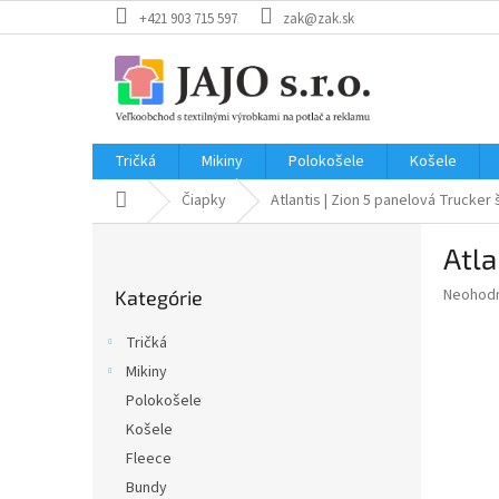
Prejsť
+421 903 715 597
zak@zak.sk
na
obsah
Tričká
Mikiny
Polokošele
Košele
Domov
Čiapky
Atlantis | Zion
5 panelová Trucker 
B
Atla
o
Preskočiť
č
Priemer
Neohod
Kategórie
kategórie
n
hodnote
ý
produkt
Tričká
p
je
Mikiny
0,0
a
z
Polokošele
n
5
e
Košele
hviezdič
l
Fleece
Bundy