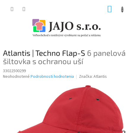
Prejsť
NÁKUP
na
obsah
KOŠÍK
Atlantis | Techno Flap-S
6 panelová
šiltovka s ochranou uší
33022500299
Priemerné
Neohodnotené
Podrobnosti hodnotenia
Značka:
Atlantis
hodnotenie
produktu
je
0,0
z
5
hviezdičiek.