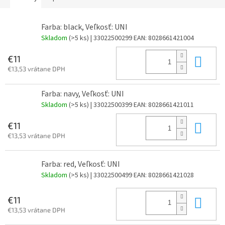
Farba: black, Veľkosť: UNI
Skladom
(>5 ks)
| 33022500299
EAN:
8028661421004
Do 
€11
€13,53 vrátane DPH
Farba: navy, Veľkosť: UNI
Skladom
(>5 ks)
| 33022500399
EAN:
8028661421011
Do 
€11
€13,53 vrátane DPH
Farba: red, Veľkosť: UNI
Skladom
(>5 ks)
| 33022500499
EAN:
8028661421028
Do 
€11
€13,53 vrátane DPH