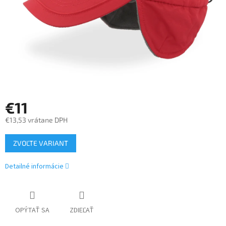
€11
€13,53 vrátane DPH
Jednotková
ZVOĽTE VARIANT
cena:
Detailné informácie
OPÝTAŤ SA
ZDIEĽAŤ