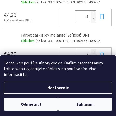
Skladom
(>5 ks)
| 33709054099
EAN:
8028661400757
Do 
€4,20
€5,17 vrátane DPH
Farba: dark grey melange, Veľkosť: UNI
Skladom
(>5 ks)
| 33709007199
EAN:
8028661400702
Do 
€4,20
€5,17 vrátane DPH
Tento web používa súbory cookie. Ďalším prechádzaním
tohto webu vyjadrujete súhlas s ich používaním. Viac
informácií
tu
.
Z
á
Nastavenie
Vytvoril Shoptet
p
ä
t
Odmietnuť
Súhlasím
Copyright 2026
JAJO s.r.o
. Všetky práva vyhradené.
i
e