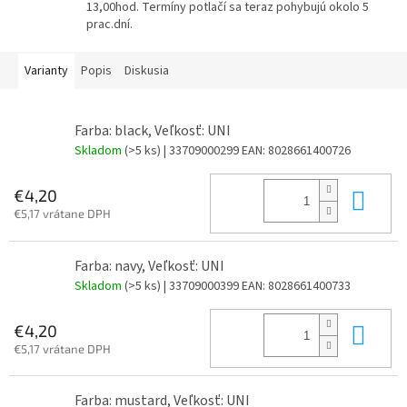
13,00hod. Termíny potlačí sa teraz pohybujú okolo 5
prac.dní.
Varianty
Popis
Diskusia
Farba: black, Veľkosť: UNI
Skladom
(>5 ks)
| 33709000299
EAN:
8028661400726
Do 
€4,20
€5,17 vrátane DPH
Farba: navy, Veľkosť: UNI
Skladom
(>5 ks)
| 33709000399
EAN:
8028661400733
Do 
€4,20
€5,17 vrátane DPH
Farba: mustard, Veľkosť: UNI