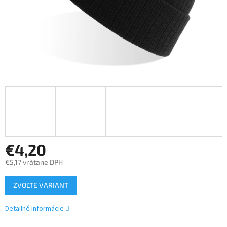
€4,20
€5,17 vrátane DPH
Jednotková
ZVOĽTE VARIANT
cena:
Detailné informácie