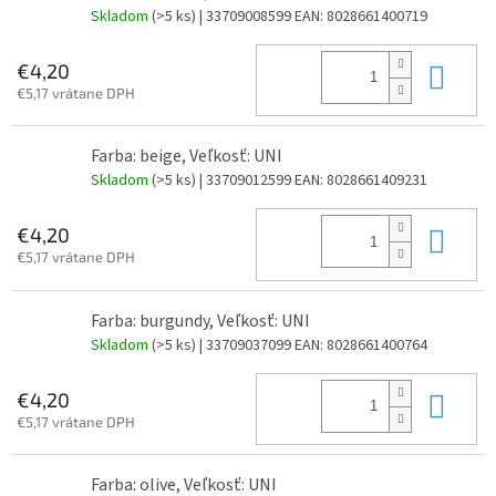
Skladom
(>5 ks)
| 33709008599
EAN:
8028661400719
Do 
€4,20
€5,17 vrátane DPH
Farba: beige, Veľkosť: UNI
Skladom
(>5 ks)
| 33709012599
EAN:
8028661409231
Do 
€4,20
€5,17 vrátane DPH
Farba: burgundy, Veľkosť: UNI
Skladom
(>5 ks)
| 33709037099
EAN:
8028661400764
Do 
€4,20
€5,17 vrátane DPH
Farba: olive, Veľkosť: UNI