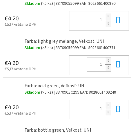
Skladom
(>5 ks)
| 33709055099
EAN:
8028661400870
Do 
€4,20
€5,17 vrátane DPH
Farba: light grey melange, Veľkosť: UNI
Skladom
(>5 ks)
| 33709059099
EAN:
8028661400771
Do 
€4,20
€5,17 vrátane DPH
Farba: acid green, Veľkosť: UNI
Skladom
(>5 ks)
| 337090ZC299
EAN:
8028661409248
Do 
€4,20
€5,17 vrátane DPH
Farba: bottle green, Veľkosť: UNI