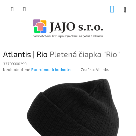
Prejsť
NÁKUP
na
obsah
KOŠÍK
Atlantis | Rio
Pletená čiapka "Rio"
33709000299
Priemerné
Neohodnotené
Podrobnosti hodnotenia
Značka:
Atlantis
hodnotenie
produktu
je
0,0
z
5
hviezdičiek.