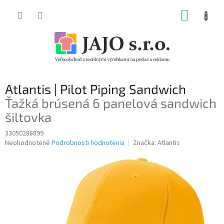
Prejsť
NÁKUP
na
obsah
KOŠÍK
Atlantis | Pilot Piping Sandwich
Ťažká brúsená 6 panelová sandwich
šiltovka
33050288899
Priemerné
Neohodnotené
Podrobnosti hodnotenia
Značka:
Atlantis
hodnotenie
produktu
je
0,0
z
5
hviezdičiek.