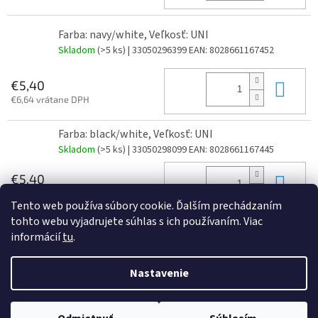
Farba: navy/white, Veľkosť: UNI
Skladom
(>5 ks)
| 33050296399
EAN:
8028661167452
Do 
€5,40
€6,64 vrátane DPH
Farba: black/white, Veľkosť: UNI
Skladom
(>5 ks)
| 33050298099
EAN:
8028661167445
Do 
€5,40
€6,64 vrátane DPH
Tento web používa súbory cookie. Ďalším prechádzaním
tohto webu vyjadrujete súhlas s ich používaním. Viac
informácií
tu
.
Z
á
Nastavenie
Vytvoril Shoptet
p
ä
t