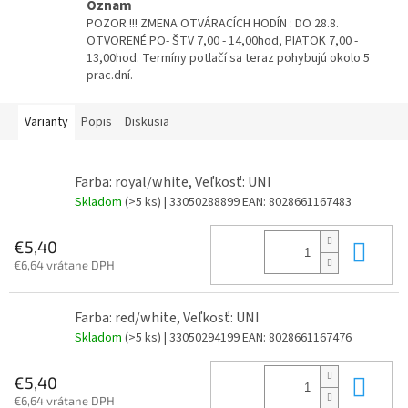
Oznam
POZOR !!! ZMENA OTVÁRACÍCH HODÍN : DO 28.8.
OTVORENÉ PO- ŠTV 7,00 - 14,00hod, PIATOK 7,00 -
13,00hod. Termíny potlačí sa teraz pohybujú okolo 5
prac.dní.
Varianty
Popis
Diskusia
Farba: royal/white, Veľkosť: UNI
Skladom
(>5 ks)
| 33050288899
EAN:
8028661167483
Do 
€5,40
€6,64 vrátane DPH
Farba: red/white, Veľkosť: UNI
Skladom
(>5 ks)
| 33050294199
EAN:
8028661167476
Do 
€5,40
€6,64 vrátane DPH