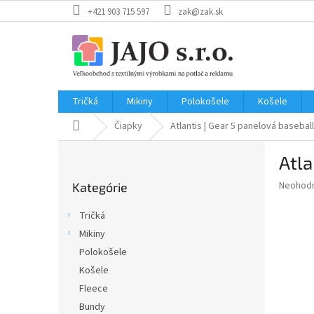
Prejsť
+421 903 715 597
zak@zak.sk
na
obsah
Tričká
Mikiny
Polokošele
Košele
Domov
Čiapky
Atlantis | Gear
5 panelová baseball
B
Atla
o
Preskočiť
č
Priemer
Neohod
Kategórie
kategórie
n
hodnote
ý
produkt
Tričká
p
je
Mikiny
0,0
a
z
Polokošele
n
5
e
Košele
hviezdič
l
Fleece
Bundy