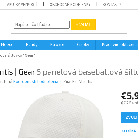
TABUĽKY VEĽKOSTÍ
OBCHODNÉ PODMIENKY
KONTAKTY
HĽADAŤ
Fleece
Bundy
Pulóvre
Čiapky
Pracovné oblečeni
ová šiltovka "Gear"
ntis | Gear
5 panelová baseballová šilt
né
notené
Podrobnosti hodnotenia
Značka:
Atlantis
nie
€5,
u
€7,26 vr
Jednotk
ZVOĽT
cena:
iek.
Detailné 