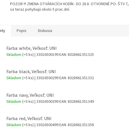
POZOR !!! ZMENA OTVÁRACÍCH HODÍN : DO 28.8. OTVORENÉ PO- ŠTV 7,00
sa teraz pohybujú okolo 5 prac.dní.
nty
Popis
Diskusia
Farba: white, Veľkosť: UNI
Skladom
(>5 ks)
| 33016500199
EAN:
8028661351325
Farba: black, Veľkosť: UNI
Skladom
(>5 ks)
| 33016500299
EAN:
8028661351332
Farba: navy, Veľkosť: UNI
Skladom
(>5 ks)
| 33016500399
EAN:
8028661351349
Farba: red, Veľkosť: UNI
Skladom
(>5 ks)
| 33016500499
EAN:
8028661351356