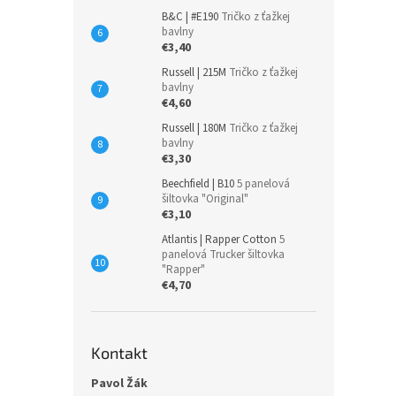
B&C | #E190
Tričko z ťažkej
bavlny
€3,40
Russell | 215M
Tričko z ťažkej
bavlny
€4,60
Russell | 180M
Tričko z ťažkej
bavlny
€3,30
Beechfield | B10
5 panelová
šiltovka "Original"
€3,10
Atlantis | Rapper Cotton
5
panelová Trucker šiltovka
"Rapper"
€4,70
Kontakt
Pavol Žák