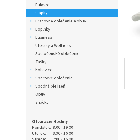
Pulóvre
Čiapky
Pracovné oblečenie a obuv
Doplnky
Business
Uteráky a Wellness
Spoločenské oblečenie
Tašky
Nohavice
Športové oblečenie
Spodná bielizeň
Obuv
Značky
Otváracie Hodiny
Pondelok:
9:00 - 19:00
Utorok:
8:30 - 16:00
Streda:
7:00 - 16:00