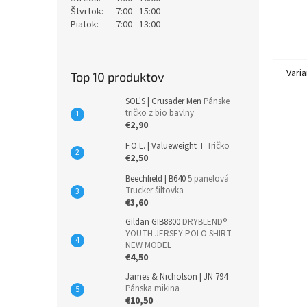
Štvrtok:
7:00 - 15:00
Piatok:
7:00 - 13:00
Varia
Top 10 produktov
SOL'S | Crusader Men
Pánske
tričko z bio bavlny
€2,90
F.O.L. | Valueweight T
Tričko
€2,50
Beechfield | B640
5 panelová
Trucker šiltovka
€3,60
Gildan GIB8800
DRYBLEND®
YOUTH JERSEY POLO SHIRT -
NEW MODEL
€4,50
James & Nicholson | JN 794
Pánska mikina
€10,50