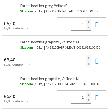
Farba: heather grey, Veľkosť: L
Skladom
(>5 ks)
| AN73120HGR-L
EAN:
00191675101014
Do 
€6,40
€7,87 vrátane DPH
Farba: heather graphite, Veľkosť: XL
Skladom
(>5 ks)
| AN73120HGP-XL
EAN:
00191675100956
Do 
€6,40
€7,87 vrátane DPH
Farba: heather graphite, Veľkosť: M
Skladom
(>5 ks)
| AN73120HGP-M
EAN:
00191675100932
Do 
€6,40
€7,87 vrátane DPH