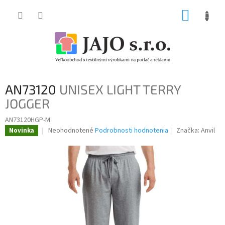
Prejsť
NÁKUP
na
obsah
KOŠÍK
AN73120
UNISEX LIGHT TERRY
JOGGER
AN73120HGP-M
Priemerné
Neohodnotené
Podrobnosti hodnotenia
Značka:
Anvil
Novinka
hodnotenie
produktu
je
0,0
z
5
hviezdičiek.