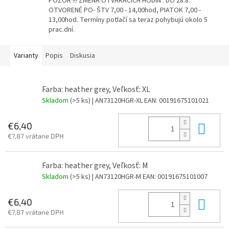
POZOR !!! ZMENA OTVÁRACÍCH HODÍN : DO 28.8.
OTVORENÉ PO- ŠTV 7,00 - 14,00hod, PIATOK 7,00 -
13,00hod. Termíny potlačí sa teraz pohybujú okolo 5
prac.dní.
Varianty
Popis
Diskusia
Farba: heather grey, Veľkosť: XL
Skladom
(>5 ks)
| AN73120HGR-XL
EAN:
00191675101021
Do 
€6,40
€7,87 vrátane DPH
Farba: heather grey, Veľkosť: M
Skladom
(>5 ks)
| AN73120HGR-M
EAN:
00191675101007
Do 
€6,40
€7,87 vrátane DPH